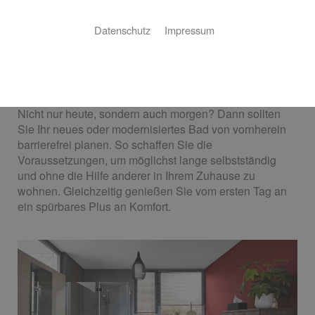
Barrierefreies Bad von Dietmar
Schweizer
Datenschutz
Impressum
Ihre Anforderungen stehen im Mittelpunkt
Sie möchten sich in Ihrem Bad rundum wohlfühlen?
Nicht nur heute, sondern auch morgen? Dann sollten
Sie Ihr neues oder modernisiertes Bad von vornherein
barrierefrei planen. So schaffen Sie die
Voraussetzungen, um möglichst lange selbstständig
und ohne die Hilfe anderer in Ihrem Zuhause zu
wohnen. Gleichzeitig genießen Sie vom ersten Tag an
ein spürbares Plus an Komfort.