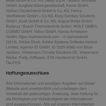
Bette GmbH & Co. KG, Gessi S.p.A., Geberit Vertriebs
GmbH, burgbad Aktiengesellschaft, Kermi GmbH,
Vaillant Deutschland GmbH & Co. KG, Helios
Ventilatoren GmbH + Co KG, Easy Sanitary Solutions
GmbH, Kludi GmbH & Co. KG, August Brötje GmbH,
Buderus / Bosch Thermotechnik GmbH, WOLF GMBH,
COSMO GmbH, Vallox GmbH, Hansa Armaturen
GmbH, https://rcphotostock.com – © rcphotostock
(3219), Adobe Stock: Adobe Systems Software Ireland
Limited, Agentur ID GmbH, ID 322518563 von Brian
Jackson, Viessmann Climate Solutions SE, Viessmann
Werke, Prefa, Artfliesen, ETA Heiztechnik GmbH,
ÖkoFEN
Haftungsausschluss
Alle Informationen und sonstigen Angaben auf dieser
Website sind unverbindlich und unterliegen dem
Vorbehalt der jederzeitigen Änderung. Jede Haftung für
die Richtigkeit und Vollständigkeit der Informationen
sind ausgeschlossen. Alle auf unseren Internetseiten