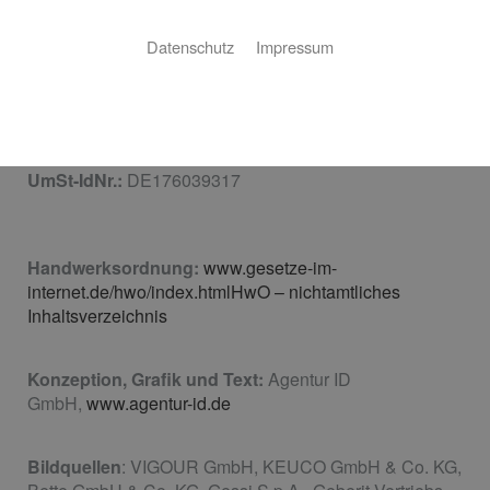
Telefax:
07025 841153
Email:
sanitaerschweizer@gmx.de
Datenschutz
Impressum
Inhaltlich verantwortlich gemäß § 6 MDStV:
Herr
Dietmar Schweizer
Vertretungsberechtigte Geschäftsführer:
Herr
Dietmar Schweizer
UmSt-IdNr.:
DE176039317
Handwerksordnung:
www.gesetze-im-
internet.de/hwo/index.htmlHwO – nichtamtliches
Inhaltsverzeichnis
Konzeption, Grafik und Text:
Agentur ID
GmbH,
www.agentur-id.de
Bildquellen
: VIGOUR GmbH, KEUCO GmbH & Co. KG,