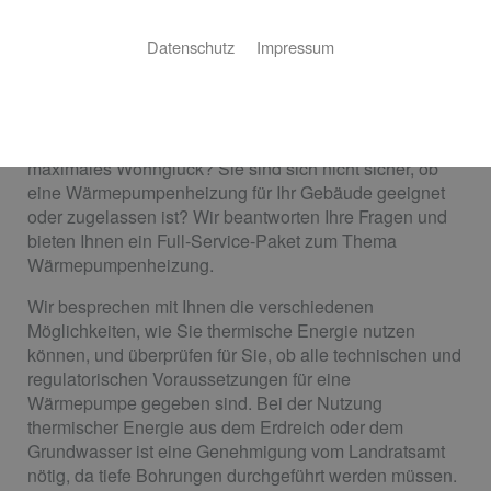
Heizen mit Wärmepumpe
Datenschutz
Impressum
Dietmar Schweizer: Ihr Partner für
nachhaltige Wärme
Ihnen fehlt eine nachhaltige Form der Heizung für
maximales Wohnglück? Sie sind sich nicht sicher, ob
eine Wärmepumpenheizung für Ihr Gebäude geeignet
oder zugelassen ist? Wir beantworten Ihre Fragen und
bieten Ihnen ein Full-Service-Paket zum Thema
Wärmepumpenheizung.
Wir besprechen mit Ihnen die verschiedenen
Möglichkeiten, wie Sie thermische Energie nutzen
können, und überprüfen für Sie, ob alle technischen und
regulatorischen Voraussetzungen für eine
Wärmepumpe gegeben sind. Bei der Nutzung
thermischer Energie aus dem Erdreich oder dem
Grundwasser ist eine Genehmigung vom Landratsamt
nötig, da tiefe Bohrungen durchgeführt werden müssen.